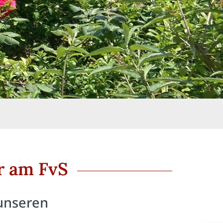
r am FvS
 unseren