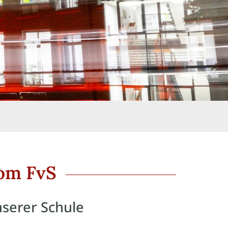
om FvS
nserer Schule