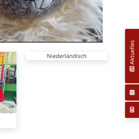
00
:
00
:
00
|
00
:
00
:
00
Aktuelles
Niederländisch