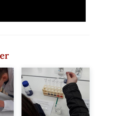
00
:
00
:
00
|
00
:
00
:
00
er