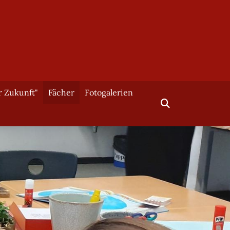
r Zukunft"
Fächer
Fotogalerien