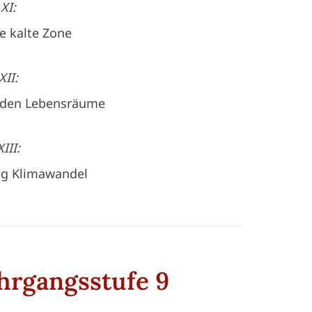
XI:
e kalte Zone
II:
hrden Lebensräume
III:
ng Klimawandel
hrgangsstufe 9