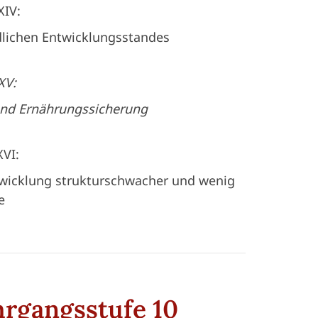
XIV:
edlichen Entwicklungsstandes
XV:
und Ernährungssicherung
XVI:
twicklung strukturschwacher und wenig
e
hrgangsstufe 10