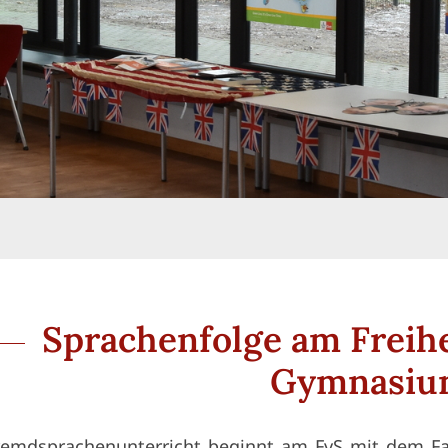
Sprachenfolge am Freih
Gymnasi
remdsprachenunterricht beginnt am FvS mit dem Fac