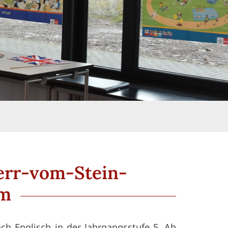
err-vom-Stein-
um
h Englisch in der Jahrgangsstufe 5. Ab