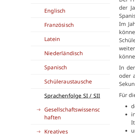
der J
Englisch
Spani
Im Jah
Französisch
könne
Latein
Schül
weite
Niederländisch
können
Spanisch
In de
oder 
Schüleraustausche
Sekun
Für di
Sprachenfolge SI / SII
d
Gesellschaftswissensc
i
haften
I
u
Kreatives