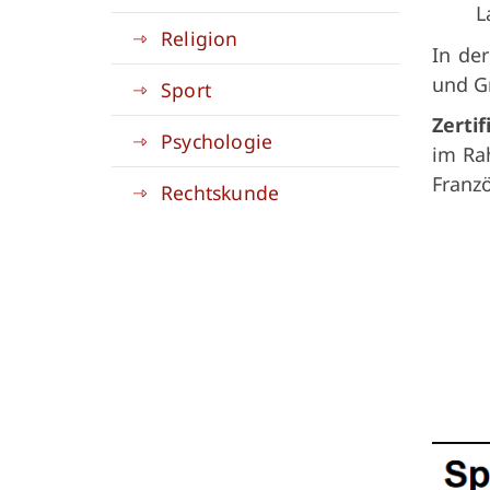
L
Religion
In de
und Gr
Sport
Zerti
Psychologie
im Rah
Franzö
Rechtskunde